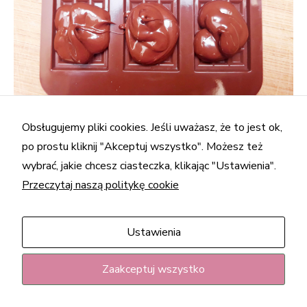
Obsługujemy pliki cookies. Jeśli uważasz, że to jest ok,
po prostu kliknij "Akceptuj wszystko". Możesz też
3.
Ułóż foremkę na tacy lub desce do krojenia i
wybrać, jakie chcesz ciasteczka, klikając "Ustawienia".
uderz nią kilka razy o blat, aby forma dokładnie
Przeczytaj naszą politykę cookie
wypełniła się czekoladą. Wyrównaj powierzchnię
przy pomocy małej szpatułki.
Ustawienia
Zaakceptuj wszystko