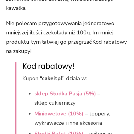
kawałka.
Nie polecam przygotowywania jednorazowo
mniejszej ilości czekolady niż 100g. Im mniej
produktu tym łatwiej go przegrzać.Kod rabatowy
na zakupy!
Kod rabatowy!
Kupon
“cakeitpl”
działa w:
sklep Słodka Pasja (5%)
–
sklep cukierniczy
Miniowelove (10%)
– toppery,
wykrawacze i inne akcesoria
Słodki Bufet (10%)
– najlepsze