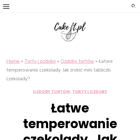
×
Skip
to
content
»
»
»
Home
Torty i ozdoby
Ozdoby tortów
Łatwe
temperowanie czekolady. Jak zrobić mini tabliczki
czekolady?
OZDOBY TORTÓW
,
TORTY I OZDOBY
Łatwe
temperowanie
czekolady. Jak