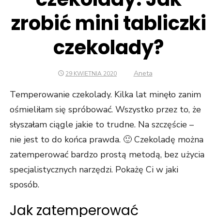
zrobić mini tabliczki
czekolady?
Author
Aneta
POSTED
29 KWIETNIA 2020
ON
Konieczne
Temperowanie czekolady. Kilka lat minęło zanim
Te pliki cookie
ośmieliłam się spróbować. Wszystko przez to, że
nie są
słyszałam ciągle jakie to trudne. Na szczęście –
opcjonalne. Są
one potrzebne
nie jest to do końca prawda. 🙂 Czekoladę można
do
zatemperować bardzo prostą metodą, bez użycia
funkcjonowania
strony
specjalistycznych narzędzi. Pokażę Ci w jaki
internetowej.
sposób.
Jak zatemperować
Statystyka