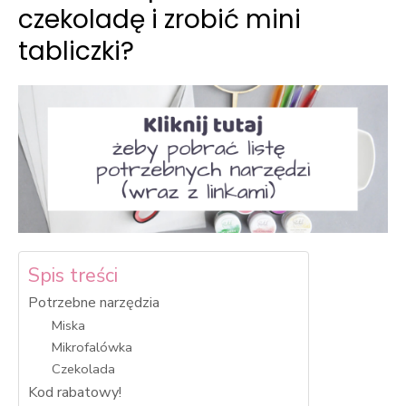
Abyśmy mogli
czekoladę i zrobić mini
poprawić
tabliczki?
funkcjonalność
i strukturę
strony
internetowej,
na podstawie
tego, jak
strona jest
używana.
Doświadczenie
Spis treści
Aby nasza
strona
Potrzebne narzędzia
internetowa
Miska
działała jak
Mikrofalówka
najlepiej
Czekolada
podczas
Kod rabatowy!
twojego