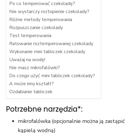
przejścia na nią.
Po co temperować czekoladę?
Jeśli odrzucisz
Nie wystarczy roztopienie czekolady?
te pliki cookie,
Różne metody temperowania
niektóre funkcje
Rozpuszczanie czekolady
znikną ze strony
internetowej.
Test temperowania
Ratowanie roztemperowanej czekolady
Wykonanie mini tabliczek czekolady
Marketing
Uważaj na wodę!
Udostępniając
Nie masz mikrofalówki?
swoje
Do czego użyć mini tabliczek czekolady?
zainteresowania i
zachowania
A może inny kształt?
podczas
Ozdabianie tabliczek
odwiedzania naszej
strony, zwiększasz
Potrzebne narzędzia*:
szansę na
zobaczenie
mikrofalówka (opcjonalnie można ją zastąpić
spersonalizowanych
treści i ofert.
kąpielą wodną)