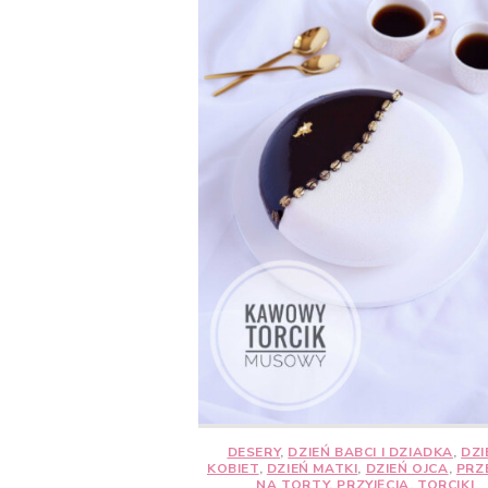
DESERY
,
DZIEŃ BABCI I DZIADKA
,
DZI
KOBIET
,
DZIEŃ MATKI
,
DZIEŃ OJCA
,
PRZ
NA TORTY
,
PRZYJĘCIA
,
TORCIKI