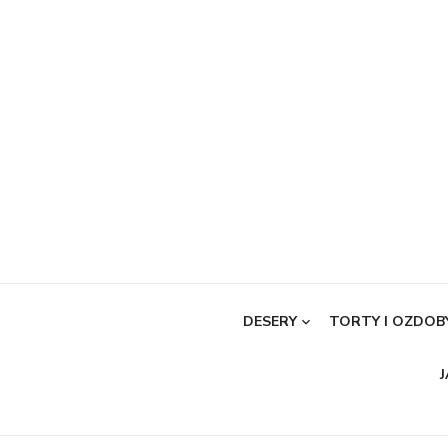
Skip
to
content
DESERY
TORTY I OZDOB
J