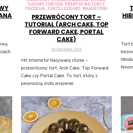
OZDOBY TORTÓW
,
PRZEPISY NA TORTY
,
WY
PRZYJĘCIA
,
TORTY I OZDOBY
,
WALENTYNKI
ZANĄ
HIB
PRZEWRÓCONY TORT –
TUTORIAL (ARCH CAKE, TOP
FORWARD CAKE, PORTAL
CAKE)
lewą
Tort 
POSTED
29 GRUDNIA 2021
ciach.
bezo
ON
hibisk
Hit internetu! Nazywany różnie –
fenom
przewrócony tort, Arch Cake, Top Forward
Cake czy Portal Cake. To tort, który z
pewnością zrobi wrażenie.