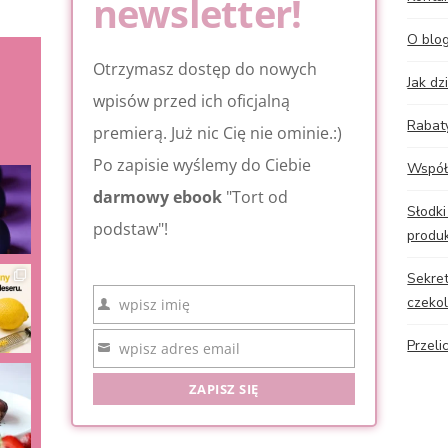
newsletter!
O blo
Otrzymasz dostęp do nowych
Jak dz
wpisów przed ich oficjalną
Rabat
premierą. Już nic Cię nie ominie.:)
Po zapisie wyślemy do Ciebie
Współ
darmowy ebook
"Tort od
Słodki
podstaw"!
produ
Sekret
czeko
wpisz imię
Imię
Przeli
wpisz adres email
Email
ZAPISZ SIĘ