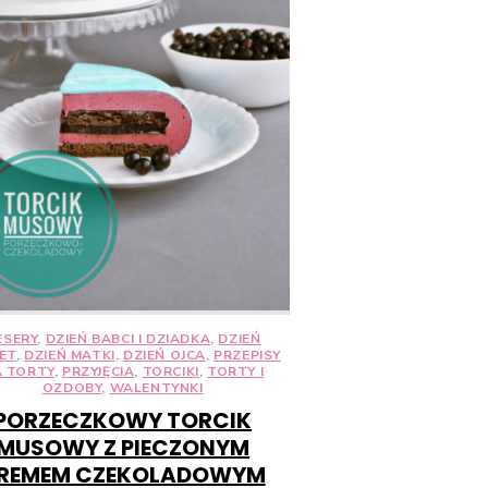
ESERY
,
DZIEŃ BABCI I DZIADKA
,
DZIEŃ
ET
,
DZIEŃ MATKI
,
DZIEŃ OJCA
,
PRZEPISY
 TORTY
,
PRZYJĘCIA
,
TORCIKI
,
TORTY I
OZDOBY
,
WALENTYNKI
PORZECZKOWY TORCIK
MUSOWY Z PIECZONYM
REMEM CZEKOLADOWYM