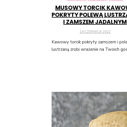
MUSOWY TORCIK KAWO
POKRYTY POLEWĄ LUSTR
I ZAMSZEM JADALNYM
POSTED
14 CZERWCA 2022
ON
Kawowy torcik pokryty zamszem i po
lustrzaną zrobi wrażenie na Twoich goś