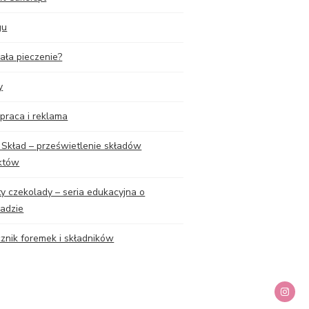
gu
iała pieczenie?
y
praca i reklama
 Skład – prześwietlenie składów
któw
y czekolady – seria edukacyjna o
ladzie
cznik foremek i składników