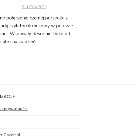
POSTED
21 LIPCA 2020
ON
ne połączenie czarnej porzeczki z
ladą czyli torcik musowy w polewie
zanej. Wspaniały deser nie tylko od
 ale i na co dzień.
RMACJE
ka prywatności
t Cakeit.pl