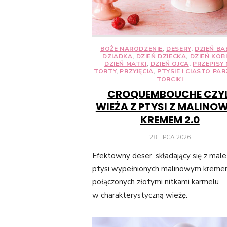
BOŻE NARODZENIE
,
DESERY
,
DZIEŃ BAB
DZIADKA
,
DZIEŃ DZIECKA
,
DZIEŃ KOB
DZIEŃ MATKI
,
DZIEŃ OJCA
,
PRZEPISY
TORTY
,
PRZYJĘCIA
,
PTYSIE I CIASTO PA
TORCIKI
CROQUEMBOUCHE CZYL
WIEŻA Z PTYSI Z MALINO
KREMEM 2.0
POSTED
28 LIPCA 2026
ON
Efektowny deser, składający się z male
ptysi wypełnionych malinowym kreme
połączonych złotymi nitkami karmelu
w charakterystyczną wieżę.