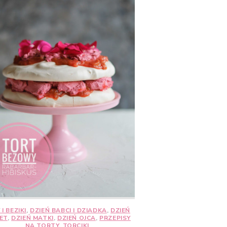
 I BEZIKI
,
DZIEŃ BABCI I DZIADKA
,
DZIEŃ
ET
,
DZIEŃ MATKI
,
DZIEŃ OJCA
,
PRZEPISY
NA TORTY
,
TORCIKI