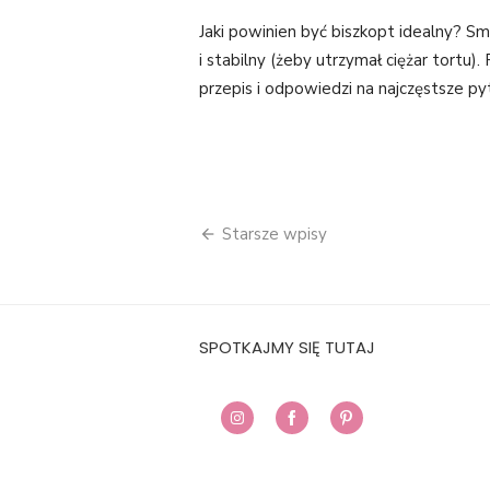
ON
Jaki powinien być biszkopt idealny? S
i stabilny (żeby utrzymał ciężar tortu).
przepis i odpowiedzi na najczęstsze pyt
Nawigacja
Starsze wpisy
po
wpisach
SPOTKAJMY SIĘ TUTAJ
Share
Share
Share
on
on
on