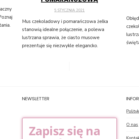
maczny
POSTED
5 STYCZNIA 2021
ON
 Poznaj
Obłęd
Mus czekoladowy i pomarańczowa żelka
ania.
czeko
stanowią idealne połączenie, a polewa
lustr
lustrzana sprawia, że ciasto musowe
święta
prezentuje się niezwykle elegancko.
NEWSLETTER
INFO
Polity
O nas
Zapisz się na
Kontak