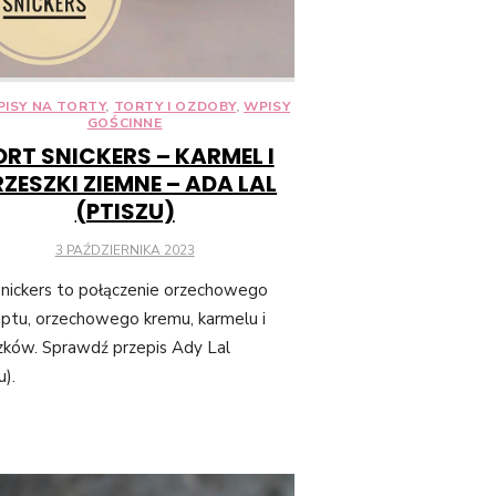
PISY NA TORTY
,
TORTY I OZDOBY
,
WPISY
GOŚCINNE
ORT SNICKERS – KARMEL I
ZESZKI ZIEMNE – ADA LAL
(PTISZU)
POSTED
3 PAŹDZIERNIKA 2023
ON
snickers to połączenie orzechowego
optu, orzechowego kremu, karmelu i
zków. Sprawdź przepis Ady Lal
u).