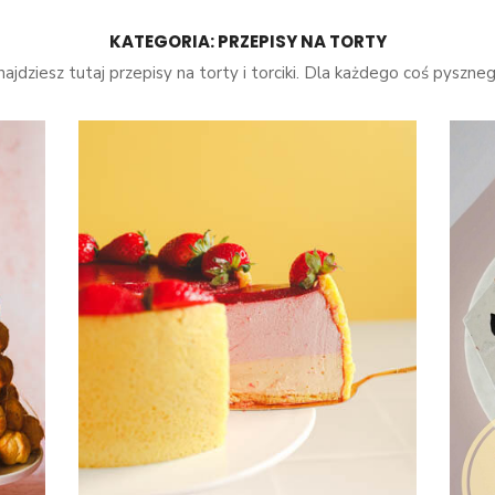
KATEGORIA:
PRZEPISY NA TORTY
najdziesz tutaj przepisy na torty i torciki. Dla każdego coś pyszneg
Konieczne
Te pliki cookie
nie są
opcjonalne. Są
one potrzebne
do
funkcjonowania
strony
internetowej.
Statystyka