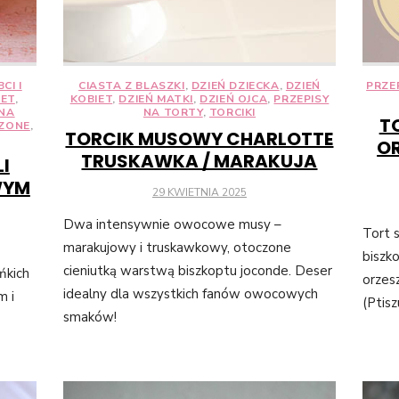
Abyśmy mogli
poprawić
funkcjonalność
i strukturę
CI I
CIASTA Z BLASZKI
,
DZIEŃ DZIECKA
,
DZIEŃ
PRZE
strony
IET
,
KOBIET
,
DZIEŃ MATKI
,
DZIEŃ OJCA
,
PRZEPISY
internetowej,
 NA
NA TORTY
,
TORCIKI
T
na podstawie
RZONE
,
TORCIK MUSOWY CHARLOTTE
OR
tego, jak
TRUSKAWKA / MARAKUJA
I
strona jest
WYM
używana.
POSTED
29 KWIETNIA 2025
ON
Dwa intensywnie owocowe musy –
Tort 
marakujowy i truskawkowy, otoczone
Doświadczenie
biszk
Aby nasza
cieniutką warstwą biszkoptu joconde. Deser
ńkich
orzes
strona
idealny dla wszystkich fanów owocowych
m i
(Ptisz
internetowa
smaków!
działała jak
najlepiej
podczas
twojego