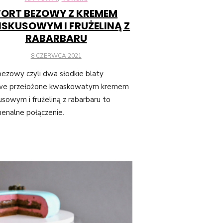
TORT BEZOWY Z KREMEM
ISKUSOWYM I FRUŻELINĄ Z
RABARBARU
POSTED
8 CZERWCA 2021
ON
bezowy czyli dwa słodkie blaty
we przełożone kwaskowatym kremem
usowym i frużeliną z rabarbaru to
enalne połączenie.