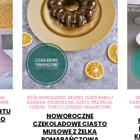
 NA
BOŻE NARODZENIE
,
DESERY
,
DZIEŃ BABCI I
D
INNE
DZIADKA
,
PRZEPISY NA TORTY
,
PRZYJĘCIA
,
KOBI
TORCIKI
,
TORTY I OZDOBY
,
WALENTYNKI
NA
RTU
NOWOROCZNE
CO
CZEKOLADOWE CIASTO
MUSOWE Z ŻELKĄ
K
POMARAŃCZOWĄ