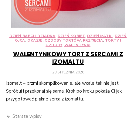
DZIEŃ BABCI I DZIADKA
,
DZIEŃ KOBIET
,
DZIEŃ MATKI
,
DZIEŃ
OJCA
,
OKAZJE
,
OZDOBY TORTÓW
,
PRZYJĘCIA
,
TORTY I
OZDOBY
,
WALENTYNKI
WALENTYNKOWY TORT Z SERCAMI Z
IZOMALTU
POSTED
28 STYCZNIA 2020
ON
Izomalt – brzmi skomplikowanie, ale wcale tak nie jest.
Spróbuj i przekonaj się sama. Krok po kroku pokażę Ci jak
przygotować piękne serca z izomaltu.
Nawigacja
Starsze wpisy
po