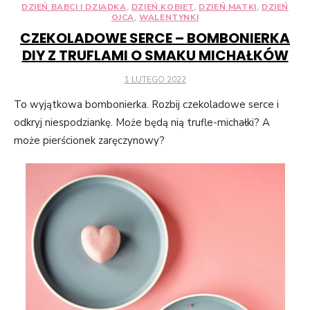
DZIEŃ BABCI I DZIADKA
,
DZIEŃ KOBIET
,
DZIEŃ MATKI
,
DZIEŃ
OJCA
,
WALENTYNKI
CZEKOLADOWE SERCE – BOMBONIERKA
DIY Z TRUFLAMI O SMAKU MICHAŁKÓW
POSTED
1 LUTEGO 2022
ON
To wyjątkowa bombonierka. Rozbij czekoladowe serce i
odkryj niespodziankę. Może będą nią trufle-michałki? A
może pierścionek zaręczynowy?