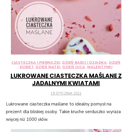
CIASTECZKA I PIERNICZKI
,
DZIEŃ BABCI I DZIADKA
,
DZIEŃ
KOBIET
,
DZIEŃ MATKI
,
DZIEŃ OJCA
,
WALENTYNKI
LUKROWANE CIASTECZKA MAŚLANE Z
JADALNYMI KWIATAMI
POSTED
19 STYCZNIA 2021
ON
Lukrowane ciasteczka maślane to idealny pomysł na
prezent dla bliskiej osoby. Takie kruche serduszko wyraża
więcej niż 1000 słów.