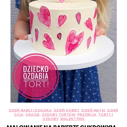
DZIEŃ BABCI I DZIADKA
,
DZIEŃ KOBIET
,
DZIEŃ MATKI
,
DZIEŃ
OJCA
,
OKAZJE
,
OZDOBY TORTÓW
,
PRZYJĘCIA
,
TORTY I
OZDOBY
,
WALENTYNKI