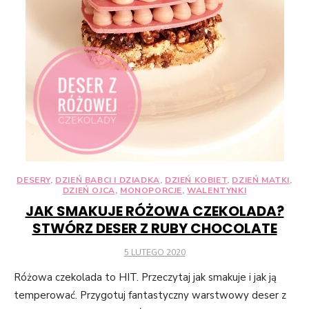
DESERY
,
DZIEŃ BABCI I DZIADKA
,
DZIEŃ KOBIET
,
DZIEŃ MATKI
,
DZIEŃ OJCA
,
MONOPORCJE
,
WALENTYNKI
JAK SMAKUJE RÓŻOWA CZEKOLADA?
STWÓRZ DESER Z RUBY CHOCOLATE
POSTED
5 LUTEGO 2020
ON
Różowa czekolada to HIT. Przeczytaj jak smakuje i jak ją
temperować. Przygotuj fantastyczny warstwowy deser z