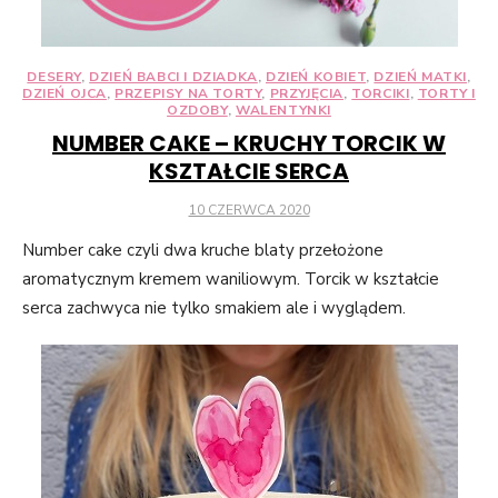
DESERY
,
DZIEŃ BABCI I DZIADKA
,
DZIEŃ KOBIET
,
DZIEŃ MATKI
,
DZIEŃ OJCA
,
PRZEPISY NA TORTY
,
PRZYJĘCIA
,
TORCIKI
,
TORTY I
OZDOBY
,
WALENTYNKI
NUMBER CAKE – KRUCHY TORCIK W
KSZTAŁCIE SERCA
POSTED
10 CZERWCA 2020
ON
Number cake czyli dwa kruche blaty przełożone
aromatycznym kremem waniliowym. Torcik w kształcie
serca zachwyca nie tylko smakiem ale i wyglądem.