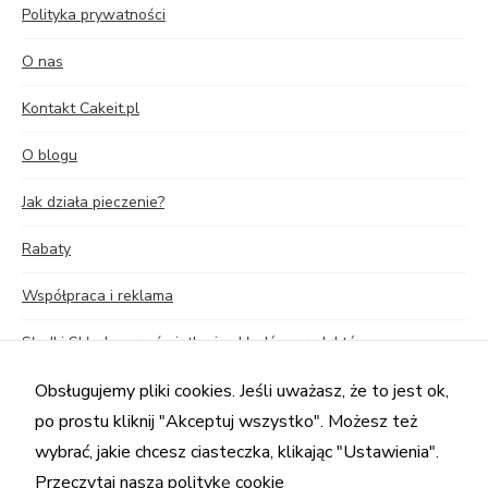
Polityka prywatności
O nas
Kontakt Cakeit.pl
O blogu
Jak działa pieczenie?
Rabaty
Współpraca i reklama
Słodki Skład – prześwietlenie składów produktów
Sekrety czekolady – seria edukacyjna o czekoladzie
Obsługujemy pliki cookies. Jeśli uważasz, że to jest ok,
po prostu kliknij "Akceptuj wszystko". Możesz też
Przelicznik foremek i składników
wybrać, jakie chcesz ciasteczka, klikając "Ustawienia".
Przeczytaj naszą politykę cookie