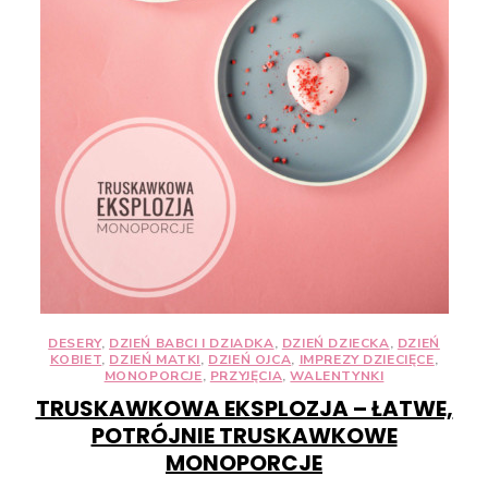
DESERY
,
DZIEŃ BABCI I DZIADKA
,
DZIEŃ DZIECKA
,
DZIEŃ
KOBIET
,
DZIEŃ MATKI
,
DZIEŃ OJCA
,
IMPREZY DZIECIĘCE
,
MONOPORCJE
,
PRZYJĘCIA
,
WALENTYNKI
TRUSKAWKOWA EKSPLOZJA – ŁATWE,
POTRÓJNIE TRUSKAWKOWE
MONOPORCJE