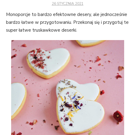
POSTED
26 STYCZNIA 2021
ON
Monoporcje to bardzo efektowne desery, ale jednocześnie
bardzo łatwe w przygotowaniu. Przekonaj się i przygotuj te
super łatwe truskawkowe deserki.