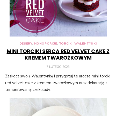
przejścia na nią.
Jeśli odrzucisz
te pliki cookie,
niektóre funkcje
znikną ze strony
internetowej.
DESERY
,
MONOPORCJE
,
TORCIKI
,
WALENTYNKI
Marketing
MINI TORCIKI SERCA RED VELVET CAKE Z
Udostępniając
KREMEM TWAROŻKOWYM
swoje
zainteresowania i
POSTED
7 LUTEGO 2023
ON
zachowania
Zaskocz swoją Walentynkę i przygotuj te urocze mini torciki
podczas
red velvet cake z kremem twarożkowym oraz dekoracją z
odwiedzania naszej
strony, zwiększasz
temperowanej czekolady.
szansę na
zobaczenie
spersonalizowanych
treści i ofert.