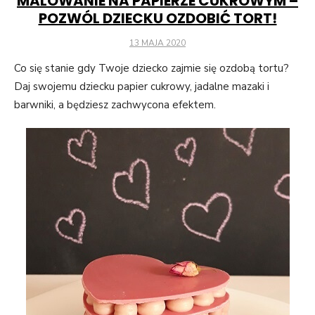
MALOWANIE NA PAPIERZE CUKROWYM –
POZWÓL DZIECKU OZDOBIĆ TORT!
POSTED
13 MAJA 2020
ON
Co się stanie gdy Twoje dziecko zajmie się ozdobą tortu?
Daj swojemu dziecku papier cukrowy, jadalne mazaki i
barwniki, a będziesz zachwycona efektem.