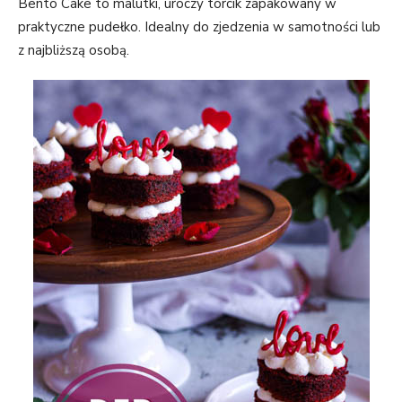
Bento Cake to malutki, uroczy torcik zapakowany w
Abyśmy mogli
praktyczne pudełko. Idealny do zjedzenia w samotności lub
poprawić
funkcjonalność
z najbliższą osobą.
i strukturę
strony
internetowej,
na podstawie
tego, jak
strona jest
używana.
Doświadczenie
Aby nasza
strona
internetowa
działała jak
najlepiej
podczas
twojego