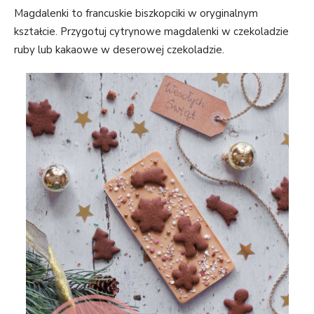
Abyśmy mogli
Magdalenki to francuskie biszkopciki w oryginalnym
poprawić
kształcie. Przygotuj cytrynowe magdalenki w czekoladzie
funkcjonalność
ruby lub kakaowe w deserowej czekoladzie.
i strukturę
strony
internetowej,
na podstawie
tego, jak
strona jest
używana.
Doświadczenie
Aby nasza
strona
internetowa
działała jak
najlepiej
podczas
twojego