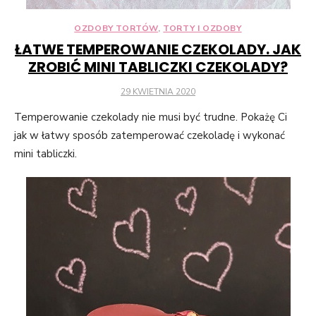
OZDOBY TORTÓW
,
TORTY I OZDOBY
ŁATWE TEMPEROWANIE CZEKOLADY. JAK
ZROBIĆ MINI TABLICZKI CZEKOLADY?
POSTED
29 KWIETNIA 2020
ON
Temperowanie czekolady nie musi być trudne. Pokażę Ci
jak w łatwy sposób zatemperować czekoladę i wykonać
mini tabliczki.