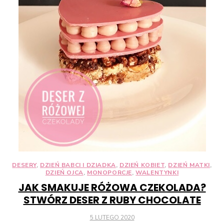
DESERY
,
DZIEŃ BABCI I DZIADKA
,
DZIEŃ KOBIET
,
DZIEŃ MATKI
,
DZIEŃ OJCA
,
MONOPORCJE
,
WALENTYNKI
JAK SMAKUJE RÓŻOWA CZEKOLADA?
STWÓRZ DESER Z RUBY CHOCOLATE
POSTED
5 LUTEGO 2020