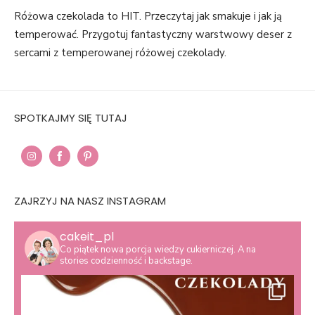
ON
Różowa czekolada to HIT. Przeczytaj jak smakuje i jak ją
temperować. Przygotuj fantastyczny warstwowy deser z
sercami z temperowanej różowej czekolady.
SPOTKAJMY SIĘ TUTAJ
Share
Share
Share
on
on
on
ZAJRZYJ NA NASZ INSTAGRAM
Instagram
Facebook
Pinterest
cakeit_pl
Co piątek nowa porcja wiedzy cukierniczej. A na
stories codzienność i backstage.