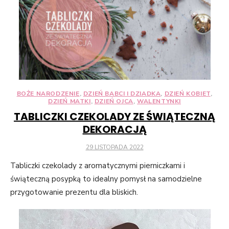
przejścia na nią.
Jeśli odrzucisz
te pliki cookie,
niektóre funkcje
znikną ze strony
internetowej.
BOŻE NARODZENIE
,
DZIEŃ BABCI I DZIADKA
,
DZIEŃ KOBIET
,
Marketing
DZIEŃ MATKI
,
DZIEŃ OJCA
,
WALENTYNKI
Udostępniając
TABLICZKI CZEKOLADY ZE ŚWIĄTECZNĄ
swoje
DEKORACJĄ
zainteresowania i
zachowania
POSTED
29 LISTOPADA 2022
podczas
ON
odwiedzania naszej
Tabliczki czekolady z aromatycznymi pierniczkami i
strony, zwiększasz
świąteczną posypką to idealny pomysł na samodzielne
szansę na
przygotowanie prezentu dla bliskich.
zobaczenie
spersonalizowanych
treści i ofert.