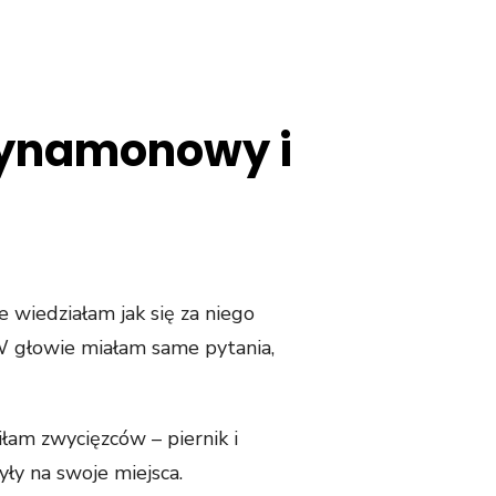
cynamonowy i
e wiedziałam jak się za niego
 W głowie miałam same pytania,
łam zwycięzców – piernik i
y na swoje miejsca.