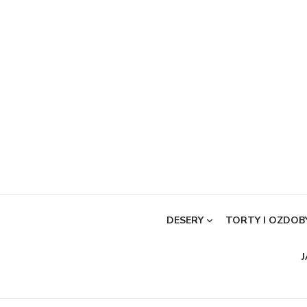
Skip
to
content
DESERY
TORTY I OZDOB
J