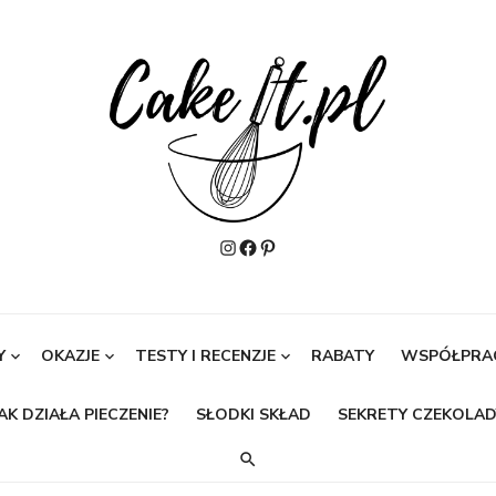
Instagram
Facebook
Pinterest
Y
OKAZJE
TESTY I RECENZJE
RABATY
WSPÓŁPRA
AK DZIAŁA PIECZENIE?
SŁODKI SKŁAD
SEKRETY CZEKOLAD