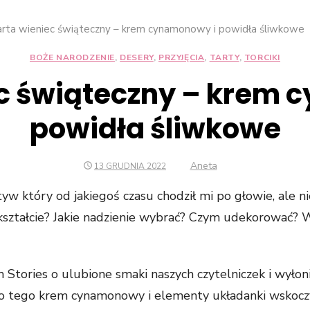
rta wieniec świąteczny – krem cynamonowy i powidła śliwkowe
BOŻE NARODZENIE
,
DESERY
,
PRZYJĘCIA
,
TARTY
,
TORCIKI
ec świąteczny – krem 
powidła śliwkowe
Konieczne
Te pliki cookie
nie są
Author
Aneta
POSTED
13 GRUDNIA 2022
ON
opcjonalne. Są
one potrzebne
w który od jakiegoś czasu chodził mi po głowie, ale ni
do
m kształcie? Jakie nadzienie wybrać? Czym udekorować?
funkcjonowania
strony
internetowej.
Stories o ulubione smaki naszych czytelniczek i wyłoni
o tego krem cynamonowy i elementy układanki wskoczył
Statystyka