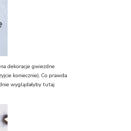
ł na dekoracje gwiezdne
zyjcie koniecznie). Co prawda
dnie wyglądałyby tutaj