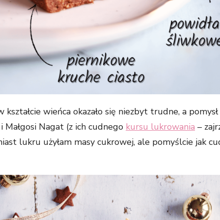
przejścia na nią.
Jeśli odrzucisz
te pliki cookie,
niektóre funkcje
znikną ze strony
internetowej.
Marketing
Udostępniając
 kształcie wieńca okazało się niezbyt trudne, a pomys
swoje
zainteresowania i
i Małgosi Nagat (z ich cudnego
kursu lukrowania
– zajr
zachowania
iast lukru użyłam masy cukrowej, ale pomyślcie jak cu
podczas
odwiedzania naszej
strony, zwiększasz
szansę na
zobaczenie
spersonalizowanych
treści i ofert.