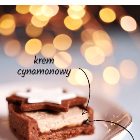
Abyśmy mogli
poprawić
funkcjonalność
i strukturę
strony
internetowej,
na podstawie
tego, jak
strona jest
używana.
Doświadczenie
Aby nasza
strona
internetowa
działała jak
najlepiej
podczas
twojego