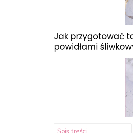
Jak przygotować t
powidłami śliwko
Spis treści