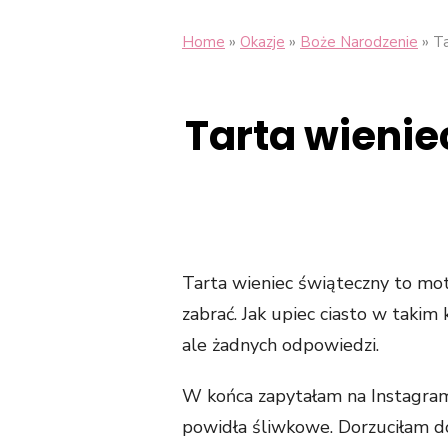
»
»
»
Home
Okazje
Boże Narodzenie
Ta
Tarta wieni
Tarta wieniec świąteczny to moty
zabrać. Jak upiec ciasto w taki
ale żadnych odpowiedzi.
W końca zapytałam na Instagram 
powidła śliwkowe. Dorzuciłam d