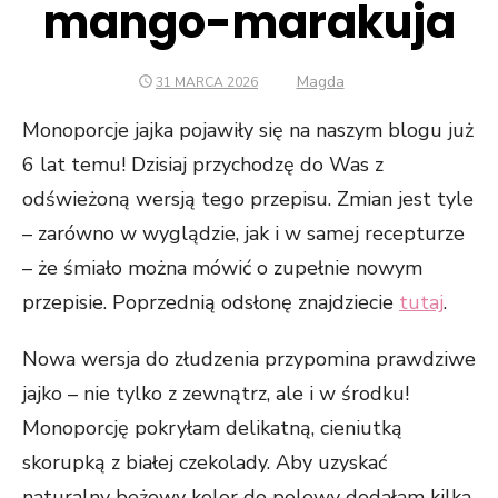
mango-marakuja
Author
Magda
POSTED
31 MARCA 2026
ON
Monoporcje jajka pojawiły się na naszym blogu już
6 lat temu! Dzisiaj przychodzę do Was z
odświeżoną wersją tego przepisu. Zmian jest tyle
Konieczne
– zarówno w wyglądzie, jak i w samej recepturze
Te pliki cookie
nie są
– że śmiało można mówić o zupełnie nowym
opcjonalne. Są
przepisie. Poprzednią odsłonę znajdziecie
tutaj
.
one potrzebne
do
Nowa wersja do złudzenia przypomina prawdziwe
funkcjonowania
strony
jajko – nie tylko z zewnątrz, ale i w środku!
internetowej.
Monoporcję pokryłam delikatną, cieniutką
skorupką z białej czekolady. Aby uzyskać
Statystyka
naturalny beżowy kolor do polewy dodałam kilka