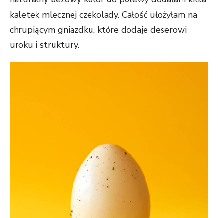
Abyśmy mogli
kaletek mlecznej czekolady. Całość ułożyłam na
poprawić
funkcjonalność
chrupiącym gniazdku, które dodaje deserowi
i strukturę
uroku i struktury.
strony
internetowej,
na podstawie
tego, jak
strona jest
używana.
Doświadczenie
Aby nasza
strona
internetowa
działała jak
najlepiej
podczas
twojego