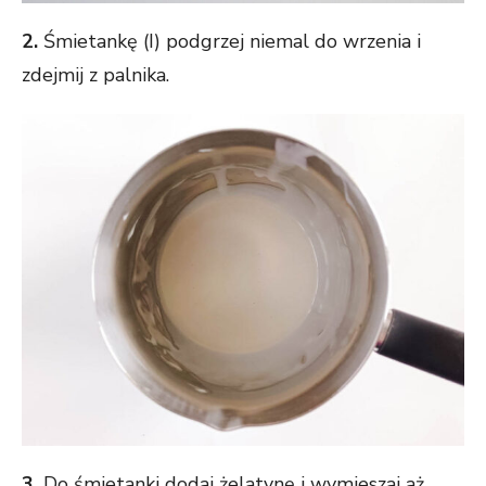
2.
Śmietankę (I) podgrzej niemal do wrzenia i
zdejmij z palnika.
3.
Do śmietanki dodaj żelatynę i wymieszaj aż