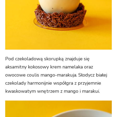
przejścia na nią.
Jeśli odrzucisz
te pliki cookie,
niektóre funkcje
znikną ze strony
internetowej.
Marketing
Udostępniając
Pod czekoladową skorupką znajduje się
swoje
aksamitny kokosowy krem namelaka oraz
zainteresowania i
zachowania
owocowe coulis mango-marakuja. Słodycz białej
podczas
czekolady harmonijnie współgra z przyjemnie
odwiedzania naszej
strony, zwiększasz
kwaskowatym wnętrzem z mango i marakui.
szansę na
zobaczenie
spersonalizowanych
treści i ofert.