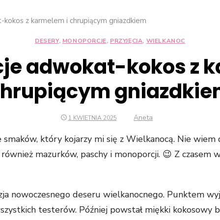
kokos z karmelem i chrupiącym gniazdkiem
DESERY
,
MONOPORCJE
,
PRZYJĘCIA
,
WIELKANOC
je adwokat-kokos z k
hrupiącym gniazdki
Konieczne
Te pliki cookie
nie są
Author
Aneta
POSTED
1 KWIETNIA 2025
ON
opcjonalne. Są
one potrzebne
ze smaków, który kojarzy mi się z Wielkanocą. Nie wie
do
yło również mazurków, paschy i monoporcji. 😉 Z czasem 
funkcjonowania
strony
internetowej.
zja nowoczesnego deseru wielkanocnego. Punktem wyjś
wszystkich testerów. Później powstał miękki kokosowy b
Statystyka