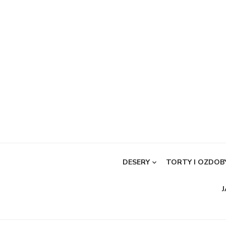
Skip
to
content
DESERY
TORTY I OZDOB
J