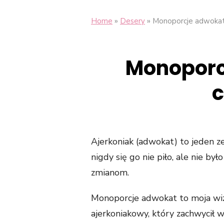
»
»
Home
Desery
Monoporcje adwokat-
Monoporc
c
Ajerkoniak (adwokat) to jeden 
nigdy się go nie piło, ale nie b
zmianom.
Monoporcje adwokat to moja wi
ajerkoniakowy, który zachwycił 