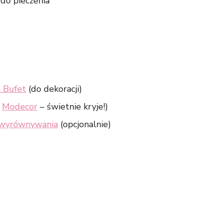
do pieczenia
i Bufet
(do dekoracji)
m
Modecor
– świetnie kryje!)
 wyrównywania
(opcjonalnie)