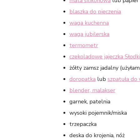
mata silikonowa
lub papier 
blaszka do pieczenia
waga kuchenna
waga jubilerska
termometr
czekoladowe jajeczka Słodk
żółty zamsz jadalny (użyła
doropatka
lub
szpatuła do
blender, malakser
garnek, patelnia
wysoki pojemnik/miska
trzepaczka
deska do krojenia, nóż