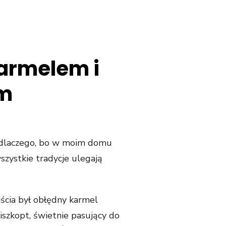
armelem i
em
m dlaczego, bo w moim domu
wszystkie tradycje ulegają
cia był obłędny karmel
iszkopt, świetnie pasujący do