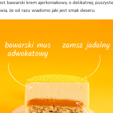
t bawarski krem ajerkoniakowy, o delikatnej, puszystej
Abyśmy mogli
poprawić
wia, że od razu wiadomo jaki jest smak deseru.
funkcjonalność
i strukturę
strony
internetowej,
na podstawie
tego, jak
strona jest
używana.
Doświadczenie
Aby nasza
strona
internetowa
działała jak
najlepiej
podczas
twojego