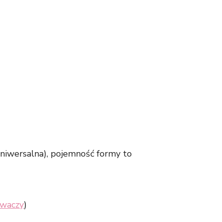
uniwersalna), pojemność formy to
awaczy
)