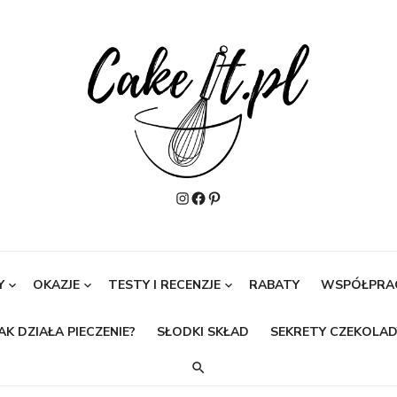
Instagram
Facebook
Pinterest
Y
OKAZJE
TESTY I RECENZJE
RABATY
WSPÓŁPRA
AK DZIAŁA PIECZENIE?
SŁODKI SKŁAD
SEKRETY CZEKOLAD