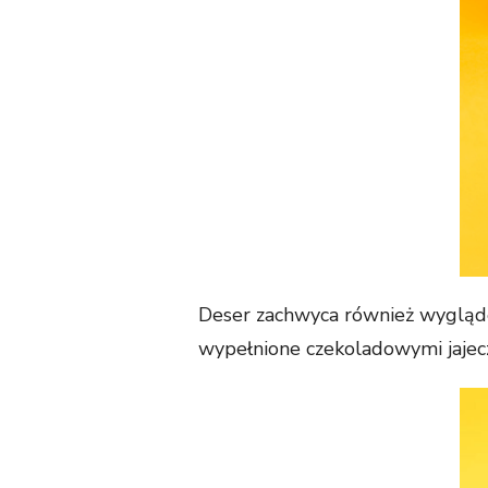
Deser zachwyca również wyglądem
wypełnione czekoladowymi jajecz