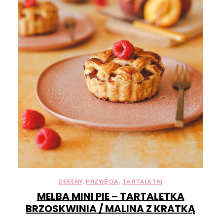
Konieczne
Te pliki cookie
nie są
opcjonalne. Są
one potrzebne
do
funkcjonowania
strony
internetowej.
DESERY
,
PRZYJĘCIA
,
TARTALETKI
MELBA MINI PIE – TARTALETKA
BRZOSKWINIA / MALINA Z KRATKĄ
Statystyka