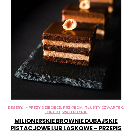
DESERY
,
IMPREZY DZIECIĘCE
,
PRZYJĘCIA
,
TŁUSTY CZWARTEK
,
TORCIKI
,
WALENTYNKI
MILIONERSKIE BROWNIE DUBAJSKIE
PISTACJOWE LUB LASKOWE – PRZEPIS