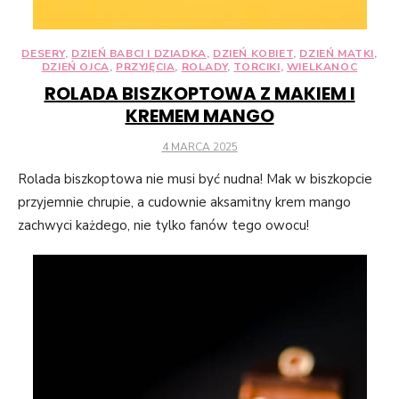
DESERY
,
DZIEŃ BABCI I DZIADKA
,
DZIEŃ KOBIET
,
DZIEŃ MATKI
,
DZIEŃ OJCA
,
PRZYJĘCIA
,
ROLADY
,
TORCIKI
,
WIELKANOC
ROLADA BISZKOPTOWA Z MAKIEM I
KREMEM MANGO
POSTED
4 MARCA 2025
ON
Rolada biszkoptowa nie musi być nudna! Mak w biszkopcie
przyjemnie chrupie, a cudownie aksamitny krem mango
zachwyci każdego, nie tylko fanów tego owocu!