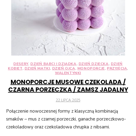
przejścia na nią.
Jeśli odrzucisz
te pliki cookie,
niektóre funkcje
znikną ze strony
internetowej.
Marketing
Udostępniając
DESERY
,
DZIEŃ BABCI I DZIADKA
,
DZIEŃ DZIECKA
,
DZIEŃ
KOBIET
,
DZIEŃ MATKI
,
DZIEŃ OJCA
,
MONOPORCJE
,
PRZYJĘCIA
,
swoje
WALENTYNKI
zainteresowania i
MONOPORCJE MUSOWE CZEKOLADA /
zachowania
CZARNA PORZECZKA / ZAMSZ JADALNY
podczas
odwiedzania naszej
POSTED
22 LIPCA 2025
strony, zwiększasz
ON
szansę na
Połączenie nowoczesnej formy z klasyczną kombinacją
zobaczenie
smaków – mus z czarnej porzeczki, ganache porzeczkowo-
spersonalizowanych
czekoladowy oraz czekoladowa chrupka z nibsami.
treści i ofert.