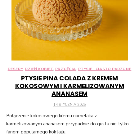
DESERY
,
DZIEŃ KOBIET
,
PRZYJĘCIA
,
PTYSIE I CIASTO PARZONE
PTYSIE PINA COLADA Z KREMEM
KOKOSOWYM I KARMELIZOWANYM
ANANASEM
POSTED
14 STYCZNIA 2025
ON
Połączenie kokosowego kremu namelaka z
karmelizowanym ananasem przypadnie do gustu nie tylko
fanom popularnego koktajlu.