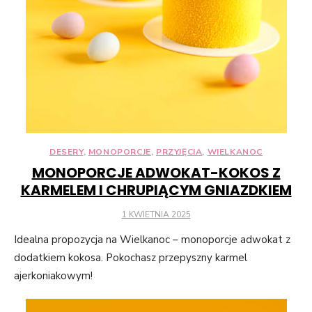
DESERY
,
MONOPORCJE
,
PRZYJĘCIA
,
WIELKANOC
MONOPORCJE ADWOKAT-KOKOS Z
KARMELEM I CHRUPIĄCYM GNIAZDKIEM
POSTED
1 KWIETNIA 2025
ON
Idealna propozycja na Wielkanoc – monoporcje adwokat z
dodatkiem kokosa. Pokochasz przepyszny karmel
ajerkoniakowym!