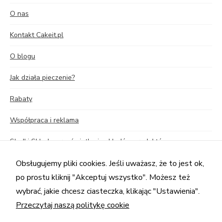
O nas
Kontakt Cakeit.pl
O blogu
Jak działa pieczenie?
Rabaty
Współpraca i reklama
Słodki Skład – prześwietlenie składów produktów
Sekrety czekolady – seria edukacyjna o czekoladzie
Obsługujemy pliki cookies. Jeśli uważasz, że to jest ok,
po prostu kliknij "Akceptuj wszystko". Możesz też
Przelicznik foremek i składników
wybrać, jakie chcesz ciasteczka, klikając "Ustawienia".
Przeczytaj naszą politykę cookie