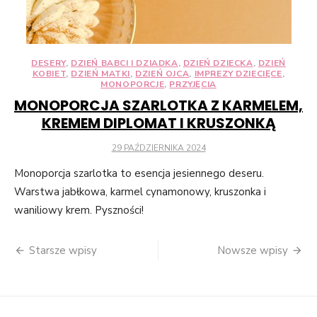
DESERY
,
DZIEŃ BABCI I DZIADKA
,
DZIEŃ DZIECKA
,
DZIEŃ
KOBIET
,
DZIEŃ MATKI
,
DZIEŃ OJCA
,
IMPREZY DZIECIĘCE
,
MONOPORCJE
,
PRZYJĘCIA
MONOPORCJA SZARLOTKA Z KARMELEM,
KREMEM DIPLOMAT I KRUSZONKĄ
POSTED
29 PAŹDZIERNIKA 2024
ON
Monoporcja szarlotka to esencja jesiennego deseru.
Warstwa jabłkowa, karmel cynamonowy, kruszonka i
waniliowy krem. Pyszności!
Nawigacja
Starsze wpisy
Nowsze wpisy
po
wpisach