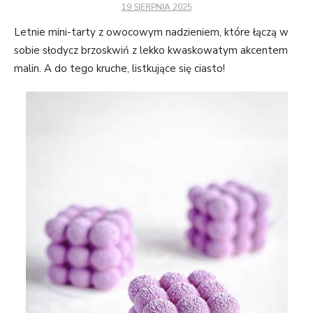
POSTED
Abyśmy mogli
19 SIERPNIA 2025
ON
poprawić
Letnie mini-tarty z owocowym nadzieniem, które łączą w
funkcjonalność
sobie słodycz brzoskwiń z lekko kwaskowatym akcentem
i strukturę
malin. A do tego kruche, listkujące się ciasto!
strony
internetowej,
na podstawie
tego, jak
strona jest
używana.
Doświadczenie
Aby nasza
strona
internetowa
działała jak
najlepiej
podczas
twojego