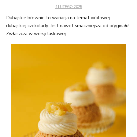
POSTED
4 LUTEGO 2025
ON
Dubajskie brownie to wariacja na temat viralowej
dubajskiej czekolady. Jest nawet smaczniejsza od oryginału!
Zwłaszcza w wersji laskowej.