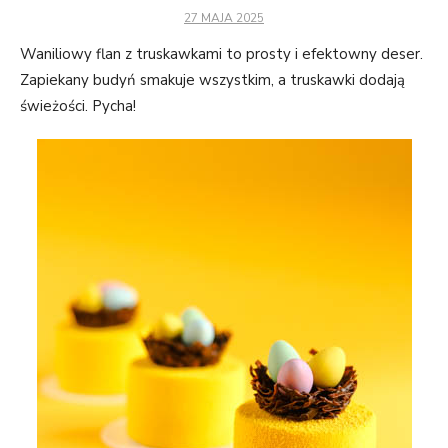
POSTED
27 MAJA 2025
ON
Waniliowy flan z truskawkami to prosty i efektowny deser.
Zapiekany budyń smakuje wszystkim, a truskawki dodają
świeżości. Pycha!