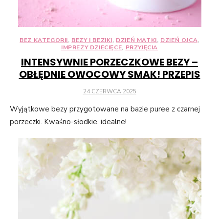
BEZ KATEGORII
,
BEZY I BEZIKI
,
DZIEŃ MATKI
,
DZIEŃ OJCA
,
IMPREZY DZIECIĘCE
,
PRZYJĘCIA
INTENSYWNIE PORZECZKOWE BEZY –
OBŁĘDNIE OWOCOWY SMAK! PRZEPIS
POSTED
24 CZERWCA 2025
ON
Wyjątkowe bezy przygotowane na bazie puree z czarnej
porzeczki. Kwaśno-słodkie, idealne!