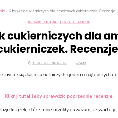
»
oki
6 książek cukierniczych dla ambitnych cukierniczek. Recenzje.
KSIĄŻKI I EBOOKI
,
TESTY I RECENZJE
ek cukierniczych dla a
cukierniczek. Recenzje
Konieczne
Te pliki cookie
nie są
Author
Aneta
POSTED
31 PAŹDZIERNIKA 2023
ON
opcjonalne. Są
one potrzebne
tnych książkach cukierniczych i jeden o najlepszych eb
do
funkcjonowania
strony
Kliknij tutaj żeby sprawdzić poprzednie recenzje.
internetowej.
zje książek, które mnie urzekły i uważam, że warto je 
Statystyka