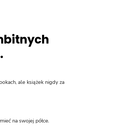
mbitnych
.
ookach, ale książek nigdy za
mieć na swojej półce.