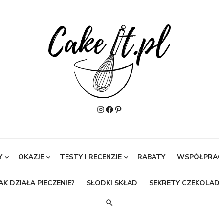
Instagram
Facebook
Pinterest
Y
OKAZJE
TESTY I RECENZJE
RABATY
WSPÓŁPRA
AK DZIAŁA PIECZENIE?
SŁODKI SKŁAD
SEKRETY CZEKOLAD