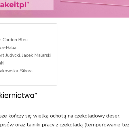
e Cordon Bleu
zka-Haba
t Judycki, Jacek Malarski
ski
owakowska-Sikora
kiernictwa”
wsze kończy się wielką ochotą na czekoladowy deser.
sów oraz tajniki pracy z czekoladą (temperowanie też!).