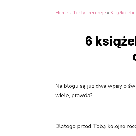
»
»
Home
Testy i recenzje
Książki i ebo
6 książ
Na blogu są już dwa wpisy o świe
wiele, prawda?
Dlatego przed Tobą kolejne recen