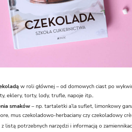
ekoladą
w roli głównej – od domowych ciast po wykwin
y, eklery, torty, lody, trufle, napoje itp..
zenia smaków
– np. tartaletki a’la suflet, limonkowy g
onore, mus czekoladowo-herbaciany czy czekoladowy cr
z listą potrzebnych narzędzi i informacją o zamiennikac