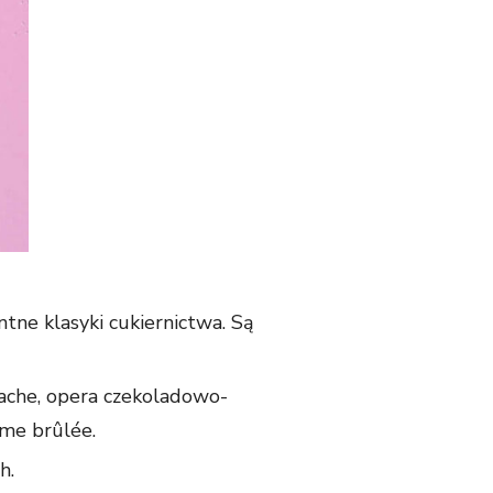
tne klasyki cukiernictwa. Są
anache, opera czekoladowo-
ème brûlée.
h.