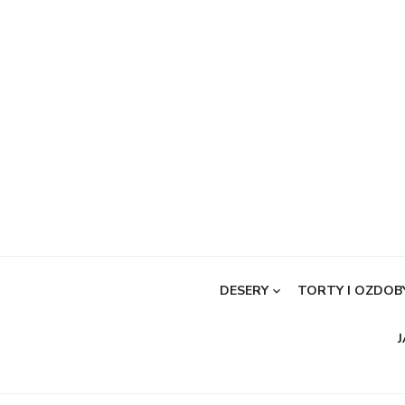
Skip
to
content
DESERY
TORTY I OZDOB
J