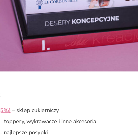
przejścia na nią.
Jeśli odrzucisz
te pliki cookie,
niektóre funkcje
znikną ze strony
internetowej.
Marketing
Udostępniając
swoje
zainteresowania i
zachowania
podczas
:
odwiedzania naszej
strony, zwiększasz
(5%)
– sklep cukierniczy
szansę na
zobaczenie
– toppery, wykrawacze i inne akcesoria
spersonalizowanych
– najlepsze posypki
treści i ofert.