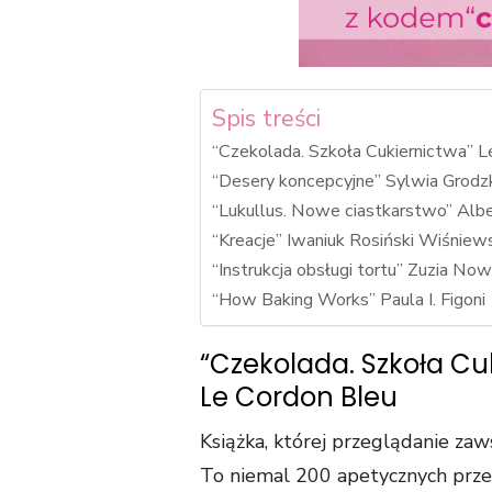
Spis treści
“Czekolada. Szkoła Cukiernictwa” L
“Desery koncepcyjne” Sylwia Grod
“Lukullus. Nowe ciastkarstwo” Alber
“Kreacje” Iwaniuk Rosiński Wiśniew
“Instrukcja obsługi tortu” Zuzia N
“How Baking Works” Paula I. Figoni
“Czekolada. Szkoła Cu
Le Cordon Bleu
Książka, której przeglądanie za
To niemal 200 apetycznych przepi