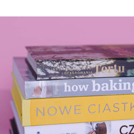
Abyśmy mogli
poprawić
funkcjonalność
i strukturę
strony
internetowej,
na podstawie
tego, jak
strona jest
używana.
Doświadczenie
Aby nasza
strona
internetowa
działała jak
najlepiej
podczas
twojego